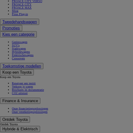
PROACE CITY VERSO
PROACE CITY
PROACE MAX
Mirai
Prius Plug-in
Tweedehandswagen
Promoties
Kies een categorie
Gezinswagen
SUV's
Stadswagen
Hybridewagens
Elektrischewagens
Crossovers
Toekomstige modellen
Koop een Toyota
Koop een Toyota
Reserveer een testrit
Verkoop je wagen
Brochures en documentatie
CO2 uitstoot
Finance & Insurance
Onze financieringsoplossingen
Onze verzekeringsoplossingen
Ontdek Toyota
Ontdek Toyota
Hybride & Elektrisch