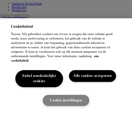
Ontdek de Toyota Hybrid
Beyond zero
Hybride tips
Onze athleten
Mobiliteitsprojecten
Cookiebeleid
Atleten
Toyota: Wij gebruiken cookies om ervoor te zorgen dat onze website goed
Toyota Gazoo Racing
werkt, jouw surfervaring te verbeteren, het gebruik van de website te
analyseren en je, indien van toepassing, gepersonaliseerde inhoud en
Toyota GR Sport
Dakar Rally
advertenties te tonen. Je kunt het gebruik van deze cookies accepteren of
WRC - World Rally Championship
weigeren. Je kunt je voorkeuren ook op elk moment aanpassen via de
WEC - World Endurance Championship
onderstaande instellingen. Voor meer informatie, raadpleeg
ons
GR H2 Racing Concept
cookiebeleid.
This is Toyota
Toyota Belgium
Ruimte Toyota
Enkel noodzakelijke
Alle cookies accepteren
Waarom Toyota
cookies
Wagen comfort
Toyota in Europa
Ik ben geïnteresseerd
Gemaakt in Europa
Cookie-instellingen
Visie & filosofie van Toyota
Onze toewijding
Toyota Motor Europe
Ontdek het voertuig
Jobs
(Opent in een nieuw venster)
Sponsoring
Contact & Info
Contact & Info