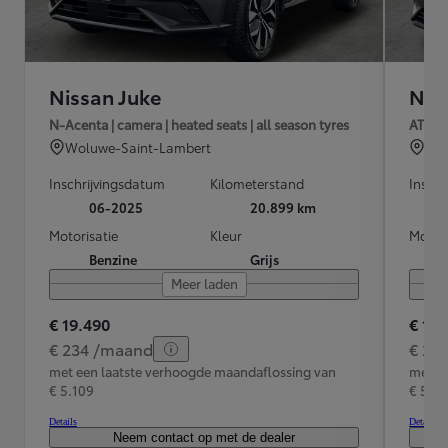
Nissan Juke
Nis
N-Acenta | camera | heated seats | all season tyres
AT N-C
Woluwe-Saint-Lambert
Wol
Inschrijvingsdatum
Kilometerstand
Inschr
06-2025
20.899 km
Motorisatie
Kleur
Motori
Benzine
Grijs
Meer laden
€ 19.490
€ 19.
€ 234 /maand
€ 24
met een laatste verhoogde maandaflossing van
met e
€ 5.109
€ 5.2
Details
Details
Neem contact op met de dealer