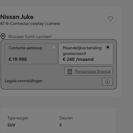
Nissan Juke
Voertuig opslaan
AT N-Connecta | carplay | camera
Woluwe-Saint-Lambert
Contante aankoop
Contante aankoop
Maandelijkse betaling
geselecteerd
€ 19.990
€ 240 /maand
Personalise finance
Legale vermeldingen
Type wagen
Deuren
SUV
5